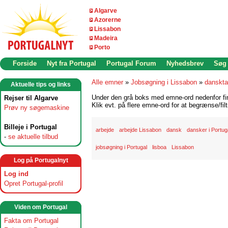
Algarve
Azorerne
Lissabon
Madeira
Porto
Forside
Nyt fra Portugal
Portugal Forum
Nyhedsbrev
Søg
Alle emner
»
Jobsøgning i Lissabon
»
danskta
Aktuelle tips og links
Under den grå boks med emne-ord nedenfor find
Rejser til Algarve
Klik evt. på flere emne-ord for at begrænse/filt
Prøv ny søgemaskine
Billeje i Portugal
arbejde
arbejde Lissabon
dansk
dansker i Portug
-
se aktuelle tilbud
jobsøgning i Portugal
lisboa
Lissabon
Log på Portugalnyt
Log ind
Opret Portugal-profil
Viden om Portugal
Fakta om Portugal