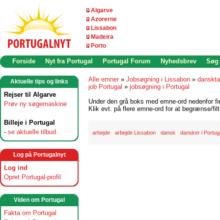
Algarve
Azorerne
Lissabon
Madeira
Porto
Forside
Nyt fra Portugal
Portugal Forum
Nyhedsbrev
Søg
Alle emner
»
Jobsøgning i Lissabon
»
danskta
Aktuelle tips og links
job Portugal
»
jobsøgning i Portugal
Rejser til Algarve
Under den grå boks med emne-ord nedenfor find
Prøv ny søgemaskine
Klik evt. på flere emne-ord for at begrænse/filt
Billeje i Portugal
-
se aktuelle tilbud
arbejde
arbejde Lissabon
dansk
dansker i Portug
Log på Portugalnyt
Log ind
Opret Portugal-profil
Viden om Portugal
Fakta om Portugal