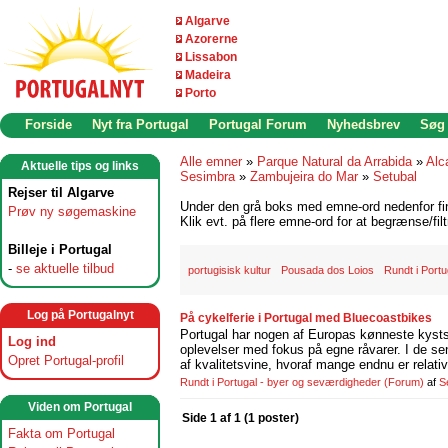
Algarve
Azorerne
Lissabon
Madeira
Porto
Forside
Nyt fra Portugal
Portugal Forum
Nyhedsbrev
Søg
Alle emner
»
Parque Natural da Arrabida
»
Alc
Aktuelle tips og links
Sesimbra
»
Zambujeira do Mar
»
Setubal
Rejser til Algarve
Under den grå boks med emne-ord nedenfor find
Prøv ny søgemaskine
Klik evt. på flere emne-ord for at begrænse/filt
Billeje i Portugal
-
se aktuelle tilbud
portugisisk kultur
Pousada dos Loios
Rundt i Portu
Log på Portugalnyt
På cykelferie i Portugal med Bluecoastbikes
Portugal har nogen af Europas kønneste kystst
Log ind
oplevelser med fokus på egne råvarer. I de se
Opret Portugal-profil
af kvalitetsvine, hvoraf mange endnu er relati
Rundt i Portugal - byer og seværdigheder
(Forum)
af
S
Viden om Portugal
Side 1 af 1 (1 poster)
Fakta om Portugal