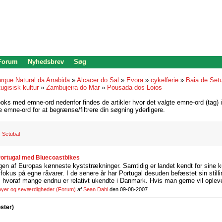
 Forum
Nyhedsbrev
Søg
rque Natural da Arrabida
»
Alcacer do Sal
»
Evora
»
cykelferie
»
Baia de Set
tugisisk kultur
»
Zambujeira do Mar
»
Pousada dos Loios
oks med emne-ord nedenfor findes de artikler hvor det valgte emne-ord (tag) i
re emne-ord for at begrænse/filtrere din søgning yderligere.
Setubal
 Portugal med Bluecoastbikes
gen af Europas kønneste kyststrækninger. Samtidig er landet kendt for sine k
fokus på egne råvarer. I de senere år har Portugal desuden befæstet sin stil
e, hvoraf mange endnu er relativt ukendte i Danmark. Hvis man gerne vil opleve
 byer og seværdigheder
(Forum)
af
Sean Dahl
den 09-08-2007
oster)