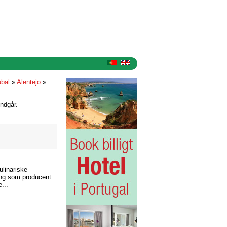
ubal
»
Alentejo
»
ndgår.
ulinariske
ling som producent
...