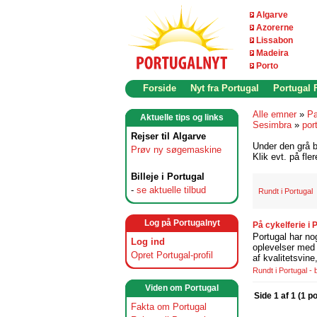
Algarve
Azorerne
Lissabon
Madeira
Porto
Forside
Nyt fra Portugal
Portugal
Alle emner
»
Pa
Aktuelle tips og links
Sesimbra
»
por
Rejser til Algarve
Under den grå b
Prøv ny søgemaskine
Klik evt. på fle
Billeje i Portugal
-
se aktuelle tilbud
Rundt i Portugal
Log på Portugalnyt
På cykelferie i
Portugal har no
Log ind
oplevelser med 
Opret Portugal-profil
af kvalitetsvin
Rundt i Portugal -
Viden om Portugal
Side 1 af 1 (1 p
Fakta om Portugal