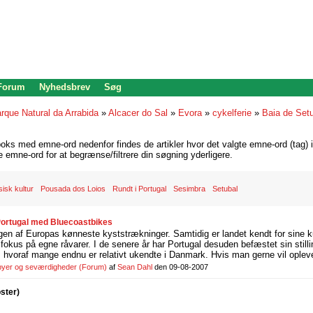
 Forum
Nyhedsbrev
Søg
rque Natural da Arrabida
»
Alcacer do Sal
»
Evora
»
cykelferie
»
Baia de Set
oks med emne-ord nedenfor findes de artikler hvor det valgte emne-ord (tag) i
re emne-ord for at begrænse/filtrere din søgning yderligere.
sisk kultur
Pousada dos Loios
Rundt i Portugal
Sesimbra
Setubal
 Portugal med Bluecoastbikes
gen af Europas kønneste kyststrækninger. Samtidig er landet kendt for sine k
fokus på egne råvarer. I de senere år har Portugal desuden befæstet sin stil
e, hvoraf mange endnu er relativt ukendte i Danmark. Hvis man gerne vil opleve
 byer og seværdigheder
(Forum)
af
Sean Dahl
den 09-08-2007
oster)