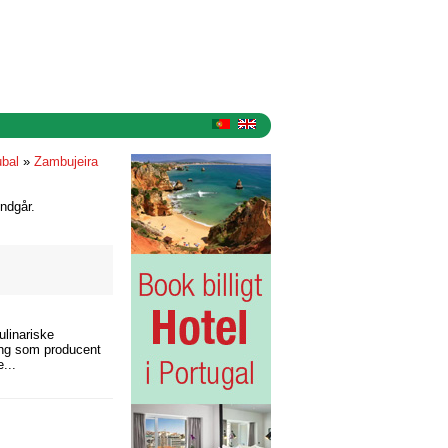
ubal
»
Zambujeira
ndgår.
ulinariske
ling som producent
...