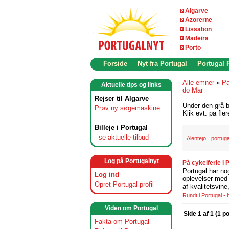
Algarve
Azorerne
Lissabon
Madeira
Porto
Forside
Nyt fra Portugal
Portugal
Alle emner
»
Pa
Aktuelle tips og links
do Mar
Rejser til Algarve
Under den grå b
Prøv ny søgemaskine
Klik evt. på fle
Billeje i Portugal
-
se aktuelle tilbud
Alentejo
portugi
Log på Portugalnyt
På cykelferie i
Portugal har no
Log ind
oplevelser med 
Opret Portugal-profil
af kvalitetsvin
Rundt i Portugal -
Viden om Portugal
Side 1 af 1 (1 p
Fakta om Portugal