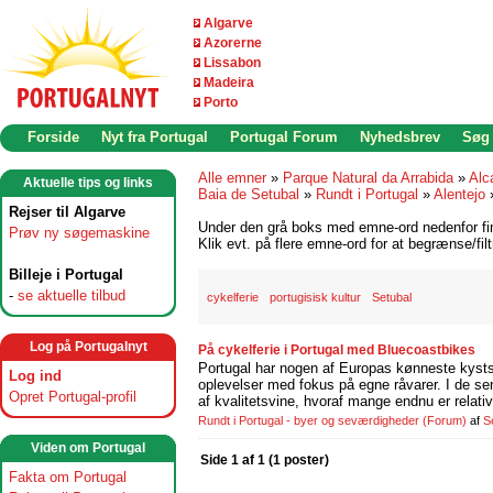
Algarve
Azorerne
Lissabon
Madeira
Porto
Forside
Nyt fra Portugal
Portugal Forum
Nyhedsbrev
Søg
Alle emner
»
Parque Natural da Arrabida
»
Alc
Aktuelle tips og links
Baia de Setubal
»
Rundt i Portugal
»
Alentejo
Rejser til Algarve
Under den grå boks med emne-ord nedenfor find
Prøv ny søgemaskine
Klik evt. på flere emne-ord for at begrænse/filt
Billeje i Portugal
-
se aktuelle tilbud
cykelferie
portugisisk kultur
Setubal
Log på Portugalnyt
På cykelferie i Portugal med Bluecoastbikes
Portugal har nogen af Europas kønneste kystst
Log ind
oplevelser med fokus på egne råvarer. I de se
Opret Portugal-profil
af kvalitetsvine, hvoraf mange endnu er relati
Rundt i Portugal - byer og seværdigheder
(Forum)
af
S
Viden om Portugal
Side 1 af 1 (1 poster)
Fakta om Portugal