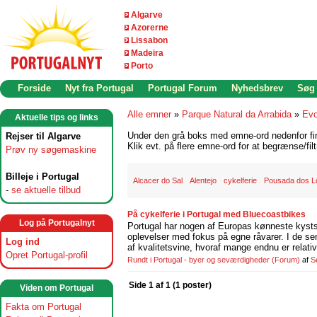
Algarve
Azorerne
Lissabon
Madeira
Porto
Forside
Nyt fra Portugal
Portugal Forum
Nyhedsbrev
Søg
Alle emner
»
Parque Natural da Arrabida
»
Evo
Aktuelle tips og links
Under den grå boks med emne-ord nedenfor find
Rejser til Algarve
Klik evt. på flere emne-ord for at begrænse/filt
Prøv ny søgemaskine
Billeje i Portugal
Alcacer do Sal
Alentejo
cykelferie
Pousada dos L
-
se aktuelle tilbud
På cykelferie i Portugal med Bluecoastbikes
Log på Portugalnyt
Portugal har nogen af Europas kønneste kystst
oplevelser med fokus på egne råvarer. I de se
Log ind
af kvalitetsvine, hvoraf mange endnu er relati
Opret Portugal-profil
Rundt i Portugal - byer og seværdigheder
(Forum)
af
S
Side 1 af 1 (1 poster)
Viden om Portugal
Fakta om Portugal