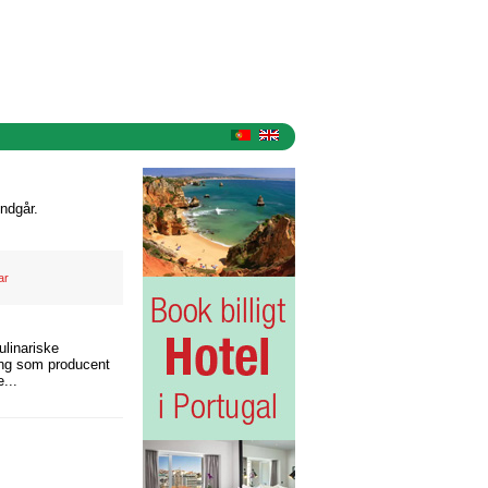
ndgår.
ar
ulinariske
ling som producent
...