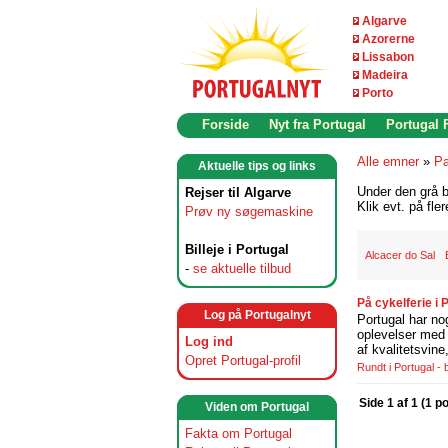
Algarve
Azorerne
Lissabon
Madeira
Porto
Forside
Nyt fra Portugal
Portugal
Alle emner
»
Pa
Aktuelle tips og links
Under den grå b
Rejser til Algarve
Klik evt. på fle
Prøv ny søgemaskine
Billeje i Portugal
Alcacer do Sal
-
se aktuelle tilbud
På cykelferie i
Log på Portugalnyt
Portugal har no
oplevelser med 
Log ind
af kvalitetsvin
Opret Portugal-profil
Rundt i Portugal -
Side 1 af 1 (1 p
Viden om Portugal
Fakta om Portugal