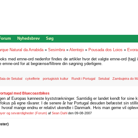
 Forum
Nyhedsbrev
Søg
rque Natural da Arrabida
»
Sesimbra
»
Alentejo
»
Pousada dos Loios
»
Evora
oks med emne-ord nedenfor findes de artikler hvor det valgte emne-ord (tag) i
re emne-ord for at begrænse/filtrere din søgning yderligere.
Baia de Setubal
cykelferie
portugisisk kultur
Rundt i Portugal
Setubal
Zambujeira do M
 Portugal med Bluecoastbikes
gen af Europas kønneste kyststrækninger. Samtidig er landet kendt for sine k
fokus på egne råvarer. I de senere år har Portugal desuden befæstet sin stil
e, hvoraf mange endnu er relativt ukendte i Danmark. Hvis man gerne vil opleve
 byer og seværdigheder
(Forum)
af
Sean Dahl
den 09-08-2007
oster)