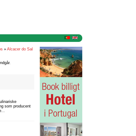
os
»
Alcacer do Sal
ndgår.
ulinariske
ling som producent
...