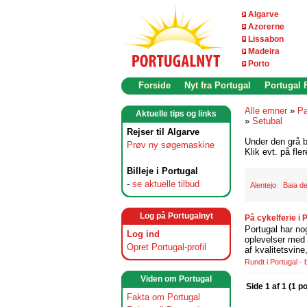
Algarve
Azorerne
Lissabon
Madeira
Porto
Forside
Nyt fra Portugal
Portugal
Alle emner
»
Pa
Aktuelle tips og links
»
Setubal
Rejser til Algarve
Under den grå b
Prøv ny søgemaskine
Klik evt. på fle
Billeje i Portugal
-
se aktuelle tilbud
Alentejo
Baia de
Log på Portugalnyt
På cykelferie i
Portugal har no
Log ind
oplevelser med 
Opret Portugal-profil
af kvalitetsvin
Rundt i Portugal -
Viden om Portugal
Side 1 af 1 (1 p
Fakta om Portugal