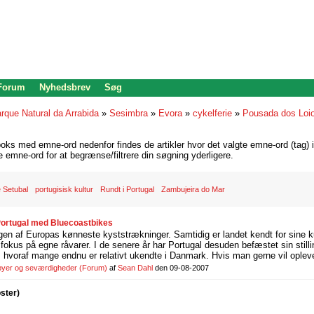
 Forum
Nyhedsbrev
Søg
rque Natural da Arrabida
»
Sesimbra
»
Evora
»
cykelferie
»
Pousada dos Loi
oks med emne-ord nedenfor findes de artikler hvor det valgte emne-ord (tag) i
re emne-ord for at begrænse/filtrere din søgning yderligere.
 Setubal
portugisisk kultur
Rundt i Portugal
Zambujeira do Mar
 Portugal med Bluecoastbikes
gen af Europas kønneste kyststrækninger. Samtidig er landet kendt for sine k
fokus på egne råvarer. I de senere år har Portugal desuden befæstet sin stil
e, hvoraf mange endnu er relativt ukendte i Danmark. Hvis man gerne vil opleve
 byer og seværdigheder
(Forum)
af
Sean Dahl
den 09-08-2007
oster)