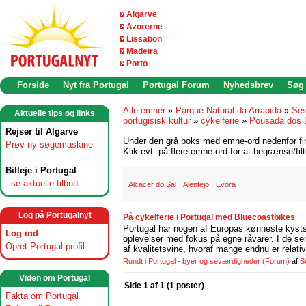
Algarve
Azorerne
Lissabon
Madeira
Porto
Forside
Nyt fra Portugal
Portugal Forum
Nyhedsbrev
Søg
Alle emner
»
Parque Natural da Arrabida
»
Ses
Aktuelle tips og links
portugisisk kultur
»
cykelferie
»
Pousada dos 
Rejser til Algarve
Under den grå boks med emne-ord nedenfor find
Prøv ny søgemaskine
Klik evt. på flere emne-ord for at begrænse/filt
Billeje i Portugal
-
se aktuelle tilbud
Alcacer do Sal
Alentejo
Evora
Log på Portugalnyt
På cykelferie i Portugal med Bluecoastbikes
Portugal har nogen af Europas kønneste kystst
Log ind
oplevelser med fokus på egne råvarer. I de se
Opret Portugal-profil
af kvalitetsvine, hvoraf mange endnu er relati
Rundt i Portugal - byer og seværdigheder
(Forum)
af
S
Viden om Portugal
Side 1 af 1 (1 poster)
Fakta om Portugal