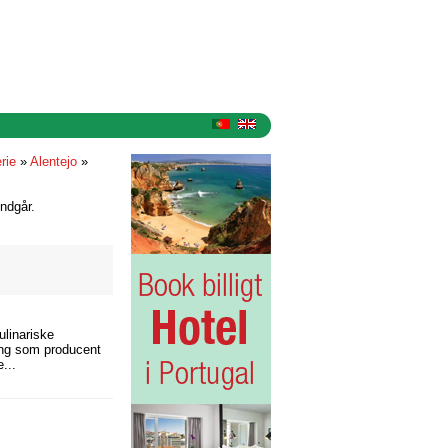
rie
»
Alentejo
»
ndgår.
ulinariske
ling som producent
...