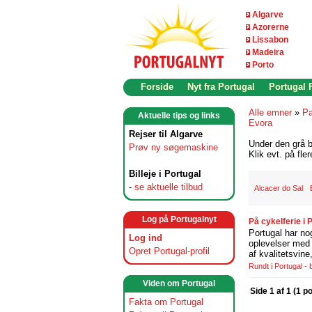
Algarve
Azorerne
Lissabon
Madeira
Porto
Forside
Nyt fra Portugal
Portugal
Alle emner
»
Pa
Aktuelle tips og links
Evora
Rejser til Algarve
Under den grå b
Prøv ny søgemaskine
Klik evt. på fle
Billeje i Portugal
-
se aktuelle tilbud
Alcacer do Sal
Log på Portugalnyt
På cykelferie i
Portugal har no
Log ind
oplevelser med 
Opret Portugal-profil
af kvalitetsvin
Rundt i Portugal -
Viden om Portugal
Side 1 af 1 (1 p
Fakta om Portugal