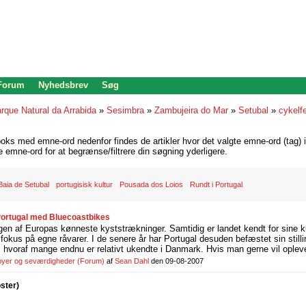
 Forum
Nyhedsbrev
Søg
rque Natural da Arrabida
»
Sesimbra
»
Zambujeira do Mar
»
Setubal
»
cykelfe
oks med emne-ord nedenfor findes de artikler hvor det valgte emne-ord (tag) i
re emne-ord for at begrænse/filtrere din søgning yderligere.
Baia de Setubal
portugisisk kultur
Pousada dos Loios
Rundt i Portugal
 Portugal med Bluecoastbikes
gen af Europas kønneste kyststrækninger. Samtidig er landet kendt for sine k
fokus på egne råvarer. I de senere år har Portugal desuden befæstet sin stil
e, hvoraf mange endnu er relativt ukendte i Danmark. Hvis man gerne vil opleve
 byer og seværdigheder
(Forum)
af
Sean Dahl
den 09-08-2007
oster)