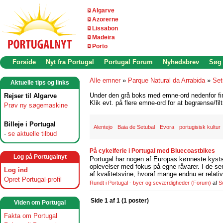
Algarve
Azorerne
Lissabon
Madeira
Porto
Forside
Nyt fra Portugal
Portugal Forum
Nyhedsbrev
Søg
Alle emner
»
Parque Natural da Arrabida
»
Set
Aktuelle tips og links
Under den grå boks med emne-ord nedenfor find
Rejser til Algarve
Klik evt. på flere emne-ord for at begrænse/filt
Prøv ny søgemaskine
Billeje i Portugal
Alentejo
Baia de Setubal
Evora
portugisisk kultur
-
se aktuelle tilbud
På cykelferie i Portugal med Bluecoastbikes
Log på Portugalnyt
Portugal har nogen af Europas kønneste kystst
oplevelser med fokus på egne råvarer. I de se
Log ind
af kvalitetsvine, hvoraf mange endnu er relati
Opret Portugal-profil
Rundt i Portugal - byer og seværdigheder
(Forum)
af
S
Side 1 af 1 (1 poster)
Viden om Portugal
Fakta om Portugal