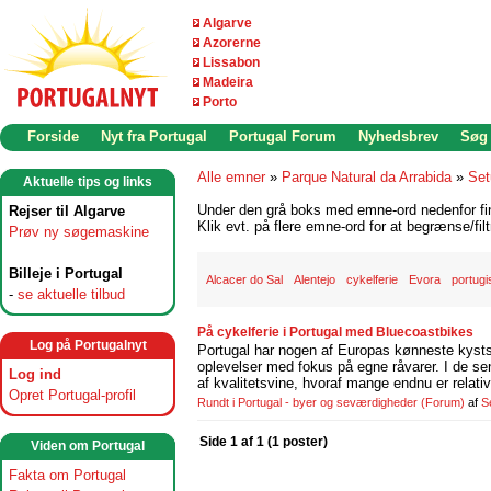
Algarve
Azorerne
Lissabon
Madeira
Porto
Forside
Nyt fra Portugal
Portugal Forum
Nyhedsbrev
Søg
Alle emner
»
Parque Natural da Arrabida
»
Set
Aktuelle tips og links
Under den grå boks med emne-ord nedenfor find
Rejser til Algarve
Klik evt. på flere emne-ord for at begrænse/filt
Prøv ny søgemaskine
Billeje i Portugal
Alcacer do Sal
Alentejo
cykelferie
Evora
portugi
-
se aktuelle tilbud
På cykelferie i Portugal med Bluecoastbikes
Log på Portugalnyt
Portugal har nogen af Europas kønneste kystst
oplevelser med fokus på egne råvarer. I de se
Log ind
af kvalitetsvine, hvoraf mange endnu er relati
Opret Portugal-profil
Rundt i Portugal - byer og seværdigheder
(Forum)
af
S
Side 1 af 1 (1 poster)
Viden om Portugal
Fakta om Portugal