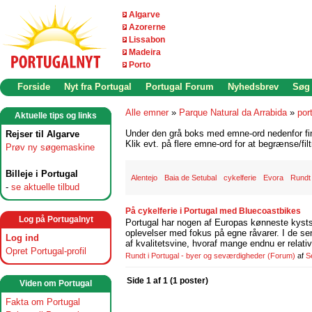
Algarve
Azorerne
Lissabon
Madeira
Porto
Forside
Nyt fra Portugal
Portugal Forum
Nyhedsbrev
Søg
Alle emner
»
Parque Natural da Arrabida
»
por
Aktuelle tips og links
Under den grå boks med emne-ord nedenfor find
Rejser til Algarve
Klik evt. på flere emne-ord for at begrænse/filt
Prøv ny søgemaskine
Billeje i Portugal
Alentejo
Baia de Setubal
cykelferie
Evora
Rundt 
-
se aktuelle tilbud
På cykelferie i Portugal med Bluecoastbikes
Log på Portugalnyt
Portugal har nogen af Europas kønneste kystst
oplevelser med fokus på egne råvarer. I de se
Log ind
af kvalitetsvine, hvoraf mange endnu er relati
Opret Portugal-profil
Rundt i Portugal - byer og seværdigheder
(Forum)
af
S
Side 1 af 1 (1 poster)
Viden om Portugal
Fakta om Portugal