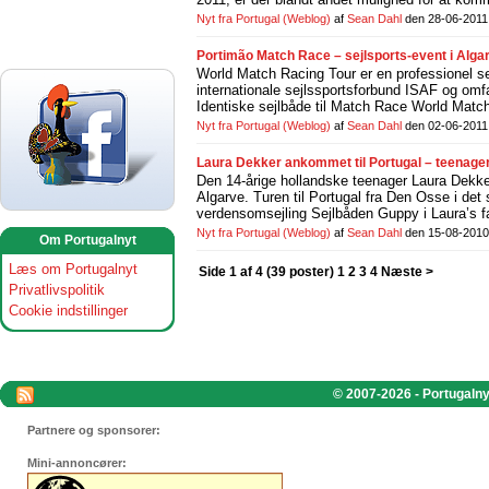
Nyt fra Portugal
(Weblog)
af
Sean Dahl
den 28-06-2011
Portimão Match Race – sejlsports-event i Algar
World Match Racing Tour er en professionel sej
internationale sejlssportsforbund ISAF og omfat
Identiske sejlbåde til Match Race World Match 
Nyt fra Portugal
(Weblog)
af
Sean Dahl
den 02-06-2011
Laura Dekker ankommet til Portugal – teenage
Den 14-årige hollandske teenager Laura Dekker
Algarve. Turen til Portugal fra Den Osse i de
verdensomsejling Sejlbåden Guppy i Laura’s fav
Nyt fra Portugal
(Weblog)
af
Sean Dahl
den 15-08-2010
Om Portugalnyt
Læs om Portugalnyt
Side 1 af 4 (39 poster) 1
2
3
4
Næste >
Privatlivspolitik
Cookie indstillinger
© 2007-2026 - Portugalnyt
Partnere og sponsorer:
Mini-annoncører: