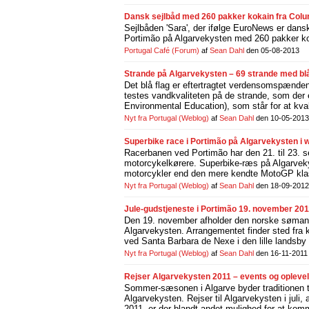
Dansk sejlbåd med 260 pakker kokain fra Colum
Sejlbåden 'Sara', der ifølge EuroNews er dansk,
Portimão på Algarvekysten med 260 pakker ko
Portugal Café
(Forum)
af
Sean Dahl
den 05-08-2013
Strande på Algarvekysten – 69 strande med blå
Det blå flag er eftertragtet verdensomspænden
testes vandkvaliteten på de strande, som der e
Environmental Education), som står for at kva
Nyt fra Portugal
(Weblog)
af
Sean Dahl
den 10-05-2013
Superbike race i Portimão på Algarvekysten i
Racerbanen ved Portimão har den 21. til 23. 
motorcykelkørere. Superbike-ræs på Algarveky
motorcykler end den mere kendte MotoGP klasse
Nyt fra Portugal
(Weblog)
af
Sean Dahl
den 18-09-2012
Jule-gudstjeneste i Portimão 19. november 201
Den 19. november afholder den norske sømand
Algarvekysten. Arrangementet finder sted fra 
ved Santa Barbara de Nexe i den lille landsby
Nyt fra Portugal
(Weblog)
af
Sean Dahl
den 16-11-2011
Rejser Algarvekysten 2011 – events og oplevel
Sommer-sæsonen i Algarve byder traditionen tro
Algarvekysten. Rejser til Algarvekysten i juli
2011, er der blandt andet mulighed for at komme