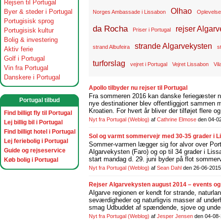
Rejsen til Portugal
Olhao
Byer & steder i Portugal
Norges Ambassade i Lissabon
Oplevelser
Portugisisk sprog
da Rocha
rejser Algar
Portugisisk kultur
Priser i Portugal
Bolig & investering
strande Algarvekysten
strand Albufeira
s
Aktiv ferie
Golf i Portugal
turforslag
vejret i Portugal
Vejret Lissabon
Vil
Vin fra Portugal
Danskere i Portugal
Apollo tilbyder nu rejser til Portugal
Fra sommeren 2016 kan danske feriegæster nu
Portugal tilbud
nye destinationer blev offentliggjort sammen m
Kroatien. For hvert år bliver der tilføjet flere 
Find billigt fly til Portugal
Nyt fra Portugal
(Weblog)
af
Cathrine Elmose
den 04-0
Lej billig bil i Portugal
Find billigt hotel i Portugal
Sol og varmt sommervejr med 30-35 grader i Lis
Lej feriebolig i Portugal
Sommer-varmen lægger sig for alvor over Portu
Guide og rejseservice
Algarvekysten (Faro) og op til 34 grader i L
start mandag d. 29. juni byder på flot sommerve
Køb bolig i Portugal
Nyt fra Portugal
(Weblog)
af
Sean Dahl
den 26-06-2015
Rejser Algarvekysten august 2014 – events og f
Algarve regionen er kendt for strande, naturlan
seværdigheder og naturligvis masser af underh
smag Udbuddet af spændende, sjove og underho
Nyt fra Portugal
(Weblog)
af
Jesper Jensen
den 04-08