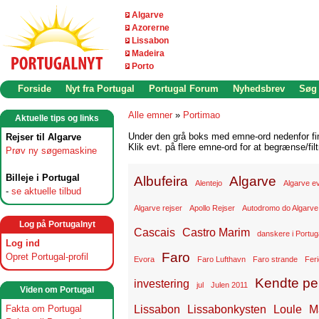
Algarve
Azorerne
Lissabon
Madeira
Porto
Forside
Nyt fra Portugal
Portugal Forum
Nyhedsbrev
Søg
Alle emner
»
Portimao
Aktuelle tips og links
Under den grå boks med emne-ord nedenfor find
Rejser til Algarve
Klik evt. på flere emne-ord for at begrænse/filt
Prøv ny søgemaskine
Billeje i Portugal
Albufeira
Algarve
Alentejo
Algarve e
-
se aktuelle tilbud
Algarve rejser
Apollo Rejser
Autodromo do Algarve
Log på Portugalnyt
Cascais
Castro Marim
danskere i Portug
Log ind
Faro
Opret Portugal-profil
Evora
Faro Lufthavn
Faro strande
Feri
Kendte per
investering
jul
Julen 2011
Viden om Portugal
Lissabon
Lissabonkysten
Loule
M
Fakta om Portugal