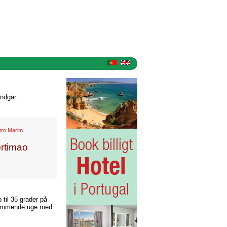
ndgår.
tro Marim
rtimao
til 35 grader på
n kommende uge med