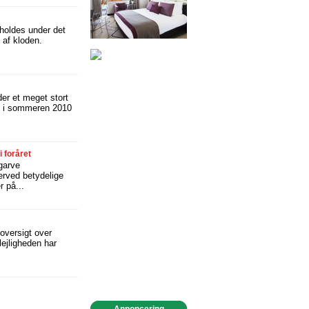
fholdes under det
 af kloden.
er et meget stort
ve i sommeren 2010
i foråret
lgarve
erved betydelige
 på...
 oversigt over
lejligheden har