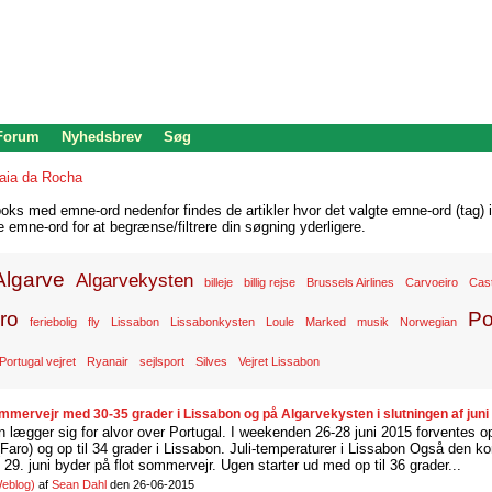
 Forum
Nyhedsbrev
Søg
aia da Rocha
oks med emne-ord nedenfor findes de artikler hvor det valgte emne-ord (tag) i
re emne-ord for at begrænse/filtrere din søgning yderligere.
Algarve
Algarvekysten
billeje
billig rejse
Brussels Airlines
Carvoeiro
Cas
ro
Po
feriebolig
fly
Lissabon
Lissabonkysten
Loule
Marked
musik
Norwegian
Portugal vejret
Ryanair
sejlsport
Silves
Vejret Lissabon
mmervejr med 30-35 grader i Lissabon og på Algarvekysten i slutningen af juni
ægger sig for alvor over Portugal. I weekenden 26-28 juni 2015 forventes op 
Faro) og op til 34 grader i Lissabon. Juli-temperaturer i Lissabon Også de
29. juni byder på flot sommervejr. Ugen starter ud med op til 36 grader...
eblog)
af
Sean Dahl
den 26-06-2015