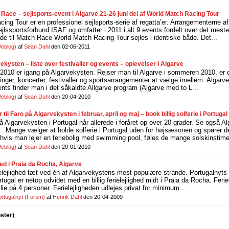
Race – sejlsports-event i Algarve 21-26 juni del af World Match Racing Tour
ing Tour er en professionel sejlsports-serie af regatta’er. Arrangementerne a
ejlssportsforbund ISAF og omfatter i 2011 i alt 9 events fordelt over det meste
åde til Match Race World Match Racing Tour sejles i identiske både. Det...
eblog)
af
Sean Dahl
den 02-06-2011
vekysten – liste over festivaller og events – oplevelser i Algarve
010 er igang på Algarvekysten. Rejser man til Algarve i sommeren 2010, er d
llinger, koncerter, festivaller og sportsarrangementer at vælge imellem. Algar
ents finder man i det såkaldte Allgarve program (Algarve med to L...
eblog)
af
Sean Dahl
den 20-04-2010
ter til Faro på Algarvekysten i februar, april og maj – book billig solferie i Portugal 
 Algarvekysten i Portugal når allerede i foråret op over 20 grader. Se også A
 . Mange vælger at holde solferie i Portugal uden for højsæsonen og sparer d
 hvis man lejer en feriebolig med swimming pool, føles de mange solskinstimer
eblog)
af
Sean Dahl
den 20-01-2010
ghed i Praia da Rocha, Algarve
erielejlighed tæt ved én af Algarvekystens mest populære strande. Portugalnyts
ortugal er netop udvidet med en billig ferielejlighed midt i Praia da Rocha. Ferie
ilie på 4 personer. Ferielejligheden udlejes privat for minimum...
ortugalnyt
(Forum)
af
Henrik Dahl
den 20-04-2009
oster)