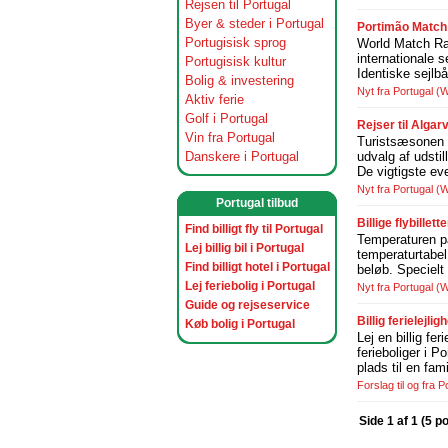
Rejsen til Portugal
Byer & steder i Portugal
Portimão Match 
Portugisisk sprog
World Match Rac
internationale s
Portugisisk kultur
Identiske sejlb
Bolig & investering
Nyt fra Portugal
(W
Aktiv ferie
Golf i Portugal
Rejser til Algar
Vin fra Portugal
Turistsæsonen 2
Danskere i Portugal
udvalg af udsti
De vigtigste ev
Nyt fra Portugal
(W
Portugal tilbud
Billige flybillet
Find billigt fly til Portugal
Temperaturen på
Lej billig bil i Portugal
temperaturtabel
Find billigt hotel i Portugal
beløb. Specielt
Lej feriebolig i Portugal
Nyt fra Portugal
(W
Guide og rejseservice
Billig ferielejli
Køb bolig i Portugal
Lej en billig f
ferieboliger i P
plads til en fam
Forslag til og fra P
Side 1 af 1 (5 p