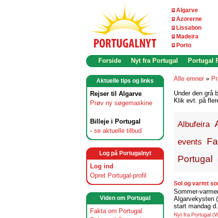
Algarve
Azorerne
Lissabon
Madeira
Porto
Forside
Nyt fra Portugal
Portugal
Alle emner
»
Pr
Aktuelle tips og links
Under den grå b
Rejser til Algarve
Klik evt. på fle
Prøv ny søgemaskine
Billeje i Portugal
Albufeira
-
se aktuelle tilbud
Fa
events
Log på Portugalnyt
Portugal
Log ind
Opret Portugal-profil
Sol og varmt so
Sommer-varmen l
Viden om Portugal
Algarvekysten (
start mandag d. 
Fakta om Portugal
Nyt fra Portugal
(W