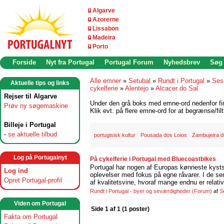
Algarve
Azorerne
Lissabon
Madeira
Porto
Forside
Nyt fra Portugal
Portugal Forum
Nyhedsbrev
Søg
Alle emner
»
Setubal
»
Rundt i Portugal
»
Ses
Aktuelle tips og links
cykelferie
»
Alentejo
»
Alcacer do Sal
Rejser til Algarve
Under den grå boks med emne-ord nedenfor find
Prøv ny søgemaskine
Klik evt. på flere emne-ord for at begrænse/filt
Billeje i Portugal
-
se aktuelle tilbud
portugisisk kultur
Pousada dos Loios
Zambujeira 
Log på Portugalnyt
På cykelferie i Portugal med Bluecoastbikes
Portugal har nogen af Europas kønneste kystst
Log ind
oplevelser med fokus på egne råvarer. I de se
Opret Portugal-profil
af kvalitetsvine, hvoraf mange endnu er relati
Rundt i Portugal - byer og seværdigheder
(Forum)
af
S
Viden om Portugal
Side 1 af 1 (1 poster)
Fakta om Portugal