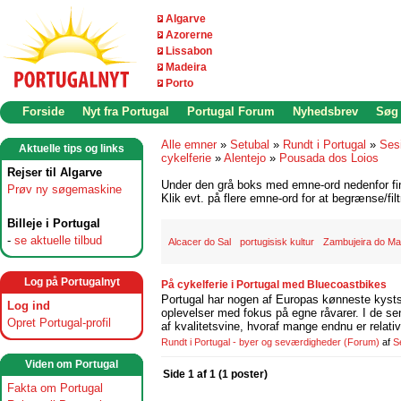
Algarve
Azorerne
Lissabon
Madeira
Porto
Forside
Nyt fra Portugal
Portugal Forum
Nyhedsbrev
Søg
Alle emner
»
Setubal
»
Rundt i Portugal
»
Ses
Aktuelle tips og links
cykelferie
»
Alentejo
»
Pousada dos Loios
Rejser til Algarve
Under den grå boks med emne-ord nedenfor find
Prøv ny søgemaskine
Klik evt. på flere emne-ord for at begrænse/filt
Billeje i Portugal
-
se aktuelle tilbud
Alcacer do Sal
portugisisk kultur
Zambujeira do Ma
Log på Portugalnyt
På cykelferie i Portugal med Bluecoastbikes
Portugal har nogen af Europas kønneste kystst
Log ind
oplevelser med fokus på egne råvarer. I de se
Opret Portugal-profil
af kvalitetsvine, hvoraf mange endnu er relati
Rundt i Portugal - byer og seværdigheder
(Forum)
af
S
Viden om Portugal
Side 1 af 1 (1 poster)
Fakta om Portugal