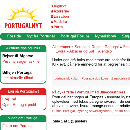
Algarve
Azorerne
Lissabon
Madeira
Porto
Forside
Nyt fra Portugal
Portugal Forum
Nyhedsbrev
Søg
Alle emner
»
Setubal
»
Rundt i Portugal
»
Ses
Aktuelle tips og links
»
Evora
»
Alcacer do Sal
»
Alentejo
Rejser til Algarve
Under den grå boks med emne-ord nedenfor find
Prøv ny søgemaskine
Klik evt. på flere emne-ord for at begrænse/filt
Billeje i Portugal
-
se aktuelle tilbud
portugisisk kultur
Pousada dos Loios
Zambujeira 
Log på Portugalnyt
På cykelferie i Portugal med Bluecoastbikes
Portugal har nogen af Europas kønneste kystst
Log ind
oplevelser med fokus på egne råvarer. I de se
Opret Portugal-profil
af kvalitetsvine, hvoraf mange endnu er relati
Rundt i Portugal - byer og seværdigheder
(Forum)
af
S
Viden om Portugal
Side 1 af 1 (1 poster)
Fakta om Portugal