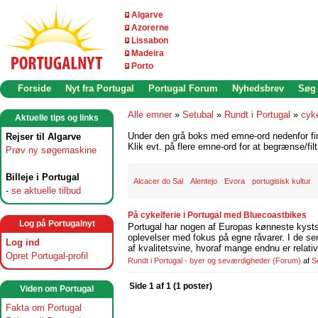
Algarve
Azorerne
Lissabon
Madeira
Porto
Forside
Nyt fra Portugal
Portugal Forum
Nyhedsbrev
Søg
Alle emner
»
Setubal
»
Rundt i Portugal
»
cyke
Aktuelle tips og links
Under den grå boks med emne-ord nedenfor find
Rejser til Algarve
Klik evt. på flere emne-ord for at begrænse/filt
Prøv ny søgemaskine
Billeje i Portugal
Alcacer do Sal
Alentejo
Evora
portugisisk kultur
-
se aktuelle tilbud
På cykelferie i Portugal med Bluecoastbikes
Log på Portugalnyt
Portugal har nogen af Europas kønneste kystst
oplevelser med fokus på egne råvarer. I de se
Log ind
af kvalitetsvine, hvoraf mange endnu er relati
Opret Portugal-profil
Rundt i Portugal - byer og seværdigheder
(Forum)
af
S
Side 1 af 1 (1 poster)
Viden om Portugal
Fakta om Portugal