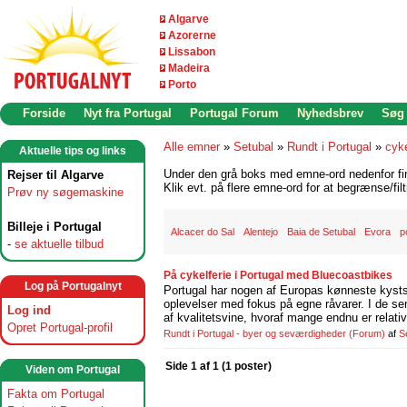
Algarve
Azorerne
Lissabon
Madeira
Porto
Forside
Nyt fra Portugal
Portugal Forum
Nyhedsbrev
Søg
Alle emner
»
Setubal
»
Rundt i Portugal
»
cyke
Aktuelle tips og links
Under den grå boks med emne-ord nedenfor find
Rejser til Algarve
Klik evt. på flere emne-ord for at begrænse/filt
Prøv ny søgemaskine
Billeje i Portugal
Alcacer do Sal
Alentejo
Baia de Setubal
Evora
p
-
se aktuelle tilbud
På cykelferie i Portugal med Bluecoastbikes
Log på Portugalnyt
Portugal har nogen af Europas kønneste kystst
oplevelser med fokus på egne råvarer. I de se
Log ind
af kvalitetsvine, hvoraf mange endnu er relati
Opret Portugal-profil
Rundt i Portugal - byer og seværdigheder
(Forum)
af
S
Side 1 af 1 (1 poster)
Viden om Portugal
Fakta om Portugal