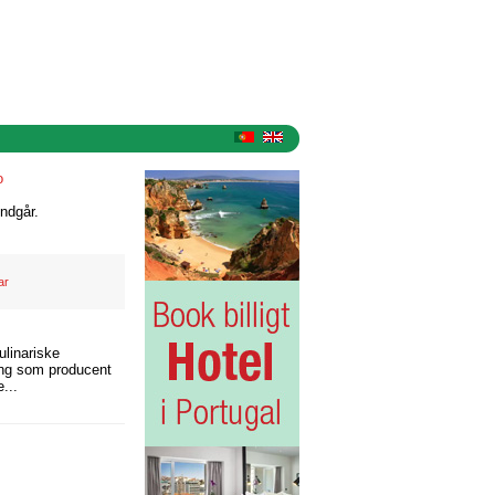
o
ndgår.
ar
ulinariske
ling som producent
...