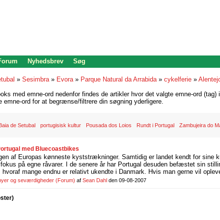
 Forum
Nyhedsbrev
Søg
tubal
»
Sesimbra
»
Evora
»
Parque Natural da Arrabida
»
cykelferie
»
Alentej
oks med emne-ord nedenfor findes de artikler hvor det valgte emne-ord (tag) i
re emne-ord for at begrænse/filtrere din søgning yderligere.
Baia de Setubal
portugisisk kultur
Pousada dos Loios
Rundt i Portugal
Zambujeira do M
 Portugal med Bluecoastbikes
gen af Europas kønneste kyststrækninger. Samtidig er landet kendt for sine k
fokus på egne råvarer. I de senere år har Portugal desuden befæstet sin stil
e, hvoraf mange endnu er relativt ukendte i Danmark. Hvis man gerne vil opleve
 byer og seværdigheder
(Forum)
af
Sean Dahl
den 09-08-2007
oster)