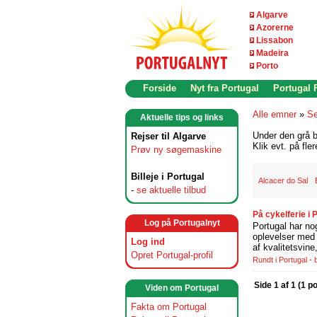
Algarve
Azorerne
Lissabon
Madeira
Porto
Forside
Nyt fra Portugal
Portugal
Alle emner
»
Se
Aktuelle tips og links
Under den grå b
Rejser til Algarve
Klik evt. på fle
Prøv ny søgemaskine
Billeje i Portugal
Alcacer do Sal
-
se aktuelle tilbud
På cykelferie i
Log på Portugalnyt
Portugal har no
oplevelser med 
Log ind
af kvalitetsvin
Opret Portugal-profil
Rundt i Portugal -
Side 1 af 1 (1 p
Viden om Portugal
Fakta om Portugal