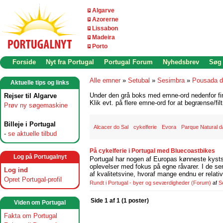
Algarve
Azorerne
Lissabon
Madeira
Porto
Forside
Nyt fra Portugal
Portugal Forum
Nyhedsbrev
Søg
Alle emner
»
Setubal
»
Sesimbra
»
Pousada d
Aktuelle tips og links
Under den grå boks med emne-ord nedenfor find
Rejser til Algarve
Klik evt. på flere emne-ord for at begrænse/filt
Prøv ny søgemaskine
Billeje i Portugal
Alcacer do Sal
cykelferie
Evora
Parque Natural d
-
se aktuelle tilbud
På cykelferie i Portugal med Bluecoastbikes
Log på Portugalnyt
Portugal har nogen af Europas kønneste kystst
oplevelser med fokus på egne råvarer. I de se
Log ind
af kvalitetsvine, hvoraf mange endnu er relati
Opret Portugal-profil
Rundt i Portugal - byer og seværdigheder
(Forum)
af
S
Side 1 af 1 (1 poster)
Viden om Portugal
Fakta om Portugal