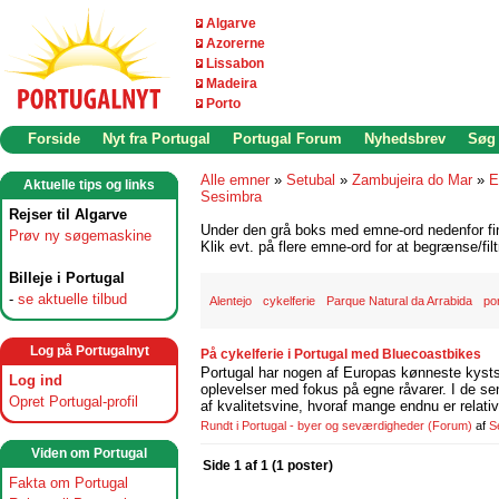
Algarve
Azorerne
Lissabon
Madeira
Porto
Forside
Nyt fra Portugal
Portugal Forum
Nyhedsbrev
Søg
Alle emner
»
Setubal
»
Zambujeira do Mar
»
E
Aktuelle tips og links
Sesimbra
Rejser til Algarve
Under den grå boks med emne-ord nedenfor find
Prøv ny søgemaskine
Klik evt. på flere emne-ord for at begrænse/filt
Billeje i Portugal
-
se aktuelle tilbud
Alentejo
cykelferie
Parque Natural da Arrabida
por
Log på Portugalnyt
På cykelferie i Portugal med Bluecoastbikes
Portugal har nogen af Europas kønneste kystst
Log ind
oplevelser med fokus på egne råvarer. I de se
Opret Portugal-profil
af kvalitetsvine, hvoraf mange endnu er relati
Rundt i Portugal - byer og seværdigheder
(Forum)
af
S
Viden om Portugal
Side 1 af 1 (1 poster)
Fakta om Portugal