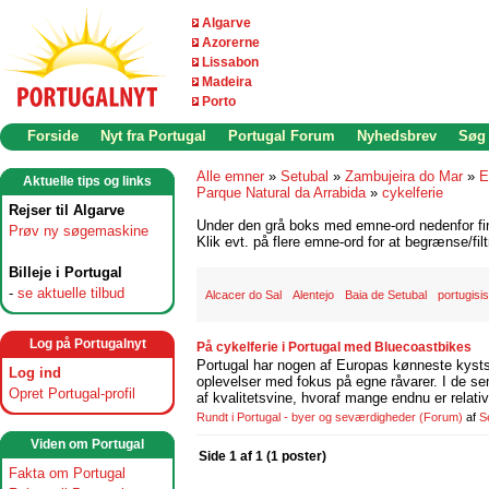
Algarve
Azorerne
Lissabon
Madeira
Porto
Forside
Nyt fra Portugal
Portugal Forum
Nyhedsbrev
Søg
Alle emner
»
Setubal
»
Zambujeira do Mar
»
E
Aktuelle tips og links
Parque Natural da Arrabida
»
cykelferie
Rejser til Algarve
Under den grå boks med emne-ord nedenfor find
Prøv ny søgemaskine
Klik evt. på flere emne-ord for at begrænse/filt
Billeje i Portugal
-
se aktuelle tilbud
Alcacer do Sal
Alentejo
Baia de Setubal
portugisis
Log på Portugalnyt
På cykelferie i Portugal med Bluecoastbikes
Portugal har nogen af Europas kønneste kystst
Log ind
oplevelser med fokus på egne råvarer. I de se
Opret Portugal-profil
af kvalitetsvine, hvoraf mange endnu er relati
Rundt i Portugal - byer og seværdigheder
(Forum)
af
S
Viden om Portugal
Side 1 af 1 (1 poster)
Fakta om Portugal