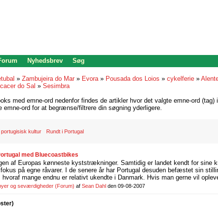
 Forum
Nyhedsbrev
Søg
tubal
»
Zambujeira do Mar
»
Evora
»
Pousada dos Loios
»
cykelferie
»
Alent
lcacer do Sal
»
Sesimbra
oks med emne-ord nedenfor findes de artikler hvor det valgte emne-ord (tag) i
re emne-ord for at begrænse/filtrere din søgning yderligere.
portugisisk kultur
Rundt i Portugal
 Portugal med Bluecoastbikes
gen af Europas kønneste kyststrækninger. Samtidig er landet kendt for sine k
fokus på egne råvarer. I de senere år har Portugal desuden befæstet sin stil
e, hvoraf mange endnu er relativt ukendte i Danmark. Hvis man gerne vil opleve
 byer og seværdigheder
(Forum)
af
Sean Dahl
den 09-08-2007
oster)