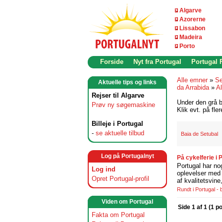
Algarve
Azorerne
Lissabon
Madeira
Porto
Forside
Nyt fra Portugal
Portugal
Alle emner
»
Se
Aktuelle tips og links
da Arrabida
»
A
Rejser til Algarve
Under den grå b
Prøv ny søgemaskine
Klik evt. på fle
Billeje i Portugal
-
se aktuelle tilbud
Baia de Setubal
Log på Portugalnyt
På cykelferie i
Portugal har no
Log ind
oplevelser med 
Opret Portugal-profil
af kvalitetsvin
Rundt i Portugal -
Viden om Portugal
Side 1 af 1 (1 p
Fakta om Portugal