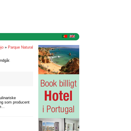
ejo
»
Parque Natural
ndgår.
ulinariske
ling som producent
...