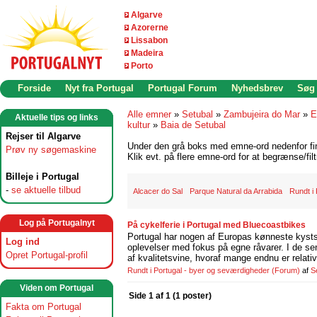
Algarve
Azorerne
Lissabon
Madeira
Porto
Forside
Nyt fra Portugal
Portugal Forum
Nyhedsbrev
Søg
Alle emner
»
Setubal
»
Zambujeira do Mar
»
E
Aktuelle tips og links
kultur
»
Baia de Setubal
Rejser til Algarve
Under den grå boks med emne-ord nedenfor find
Prøv ny søgemaskine
Klik evt. på flere emne-ord for at begrænse/filt
Billeje i Portugal
-
se aktuelle tilbud
Alcacer do Sal
Parque Natural da Arrabida
Rundt i 
Log på Portugalnyt
På cykelferie i Portugal med Bluecoastbikes
Portugal har nogen af Europas kønneste kystst
Log ind
oplevelser med fokus på egne råvarer. I de se
Opret Portugal-profil
af kvalitetsvine, hvoraf mange endnu er relati
Rundt i Portugal - byer og seværdigheder
(Forum)
af
S
Viden om Portugal
Side 1 af 1 (1 poster)
Fakta om Portugal