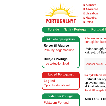
Algarve
Azorerne
Lissabon
Madeira
Porto
Forside
Nyt fra Portugal
Portugal
Alle emner
»
Se
Aktuelle tips og links
portugisisk kult
Rejser til Algarve
Under den grå b
Prøv ny søgemaskine
Klik evt. på fle
Billeje i Portugal
-
se aktuelle tilbud
Alcacer do Sal
Log på Portugalnyt
På cykelferie i
Portugal har no
Log ind
oplevelser med 
Opret Portugal-profil
af kvalitetsvin
Rundt i Portugal -
Viden om Portugal
Side 1 af 1 (1 p
Fakta om Portugal