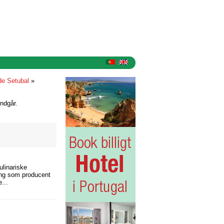
de Setubal
»
ndgår.
ulinariske
ling som producent
...