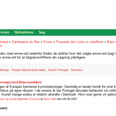
 Forum
Nyhedsbrev
Søg
tubal
»
Zambujeira do Mar
»
Evora
»
Pousada dos Loios
»
cykelferie
»
Baia 
ur
oks med emne-ord nedenfor findes de artikler hvor det valgte emne-ord (tag) i
re emne-ord for at begrænse/filtrere din søgning yderligere.
Alentejo
Parque Natural da Arrabida
Rundt i Portugal
Sesimbra
 Portugal med Bluecoastbikes
gen af Europas kønneste kyststrækninger. Samtidig er landet kendt for sine k
fokus på egne råvarer. I de senere år har Portugal desuden befæstet sin stil
e, hvoraf mange endnu er relativt ukendte i Danmark. Hvis man gerne vil opleve
 byer og seværdigheder
(Forum)
af
Sean Dahl
den 09-08-2007
oster)