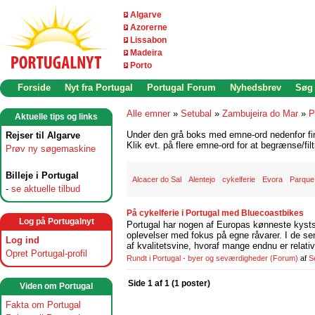
Algarve
Azorerne
Lissabon
Madeira
Porto
Forside
Nyt fra Portugal
Portugal Forum
Nyhedsbrev
Søg
Alle emner
»
Setubal
»
Zambujeira do Mar
»
P
Aktuelle tips og links
Under den grå boks med emne-ord nedenfor find
Rejser til Algarve
Klik evt. på flere emne-ord for at begrænse/filt
Prøv ny søgemaskine
Billeje i Portugal
Alcacer do Sal
Alentejo
cykelferie
Evora
Parque 
-
se aktuelle tilbud
På cykelferie i Portugal med Bluecoastbikes
Log på Portugalnyt
Portugal har nogen af Europas kønneste kystst
oplevelser med fokus på egne råvarer. I de se
Log ind
af kvalitetsvine, hvoraf mange endnu er relati
Opret Portugal-profil
Rundt i Portugal - byer og seværdigheder
(Forum)
af
S
Side 1 af 1 (1 poster)
Viden om Portugal
Fakta om Portugal