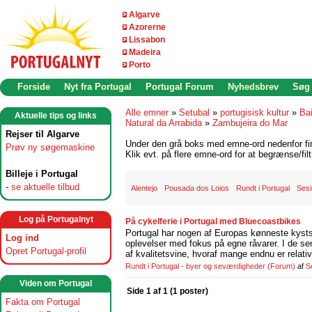
Algarve
Azorerne
Lissabon
Madeira
Porto
Forside
Nyt fra Portugal
Portugal Forum
Nyhedsbrev
Søg
Alle emner
»
Setubal
»
portugisisk kultur
»
Ba
Aktuelle tips og links
Natural da Arrabida
»
Zambujeira do Mar
Rejser til Algarve
Under den grå boks med emne-ord nedenfor find
Prøv ny søgemaskine
Klik evt. på flere emne-ord for at begrænse/filt
Billeje i Portugal
-
se aktuelle tilbud
Alentejo
Pousada dos Loios
Rundt i Portugal
Ses
Log på Portugalnyt
På cykelferie i Portugal med Bluecoastbikes
Portugal har nogen af Europas kønneste kystst
Log ind
oplevelser med fokus på egne råvarer. I de se
Opret Portugal-profil
af kvalitetsvine, hvoraf mange endnu er relati
Rundt i Portugal - byer og seværdigheder
(Forum)
af
S
Viden om Portugal
Side 1 af 1 (1 poster)
Fakta om Portugal