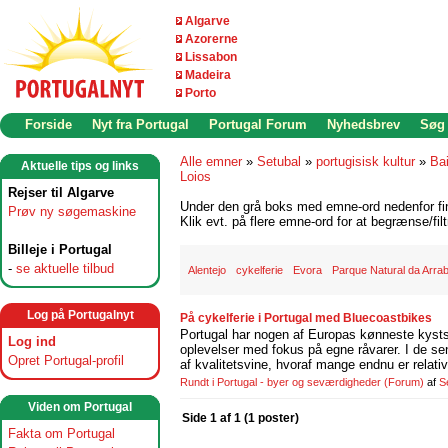
Algarve
Azorerne
Lissabon
Madeira
Porto
Forside
Nyt fra Portugal
Portugal Forum
Nyhedsbrev
Søg
Alle emner
»
Setubal
»
portugisisk kultur
»
Ba
Aktuelle tips og links
Loios
Rejser til Algarve
Under den grå boks med emne-ord nedenfor find
Prøv ny søgemaskine
Klik evt. på flere emne-ord for at begrænse/filt
Billeje i Portugal
-
se aktuelle tilbud
Alentejo
cykelferie
Evora
Parque Natural da Arrab
Log på Portugalnyt
På cykelferie i Portugal med Bluecoastbikes
Portugal har nogen af Europas kønneste kystst
Log ind
oplevelser med fokus på egne råvarer. I de se
Opret Portugal-profil
af kvalitetsvine, hvoraf mange endnu er relati
Rundt i Portugal - byer og seværdigheder
(Forum)
af
S
Viden om Portugal
Side 1 af 1 (1 poster)
Fakta om Portugal