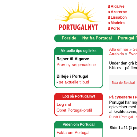
Algarve
Azorerne
Lissabon
Madeira
Porto
Forside
Nyt fra Portugal
Portugal
Alle emner
»
Se
Aktuelle tips og links
Arrabida
»
Evor
Rejser til Algarve
Under den grå b
Prøv ny søgemaskine
Klik evt. på fle
Billeje i Portugal
-
se aktuelle tilbud
Baia de Setubal
Log på Portugalnyt
På cykelferie i
Portugal har no
Log ind
oplevelser med 
Opret Portugal-profil
af kvalitetsvin
Rundt i Portugal -
Viden om Portugal
Side 1 af 1 (1 p
Fakta om Portugal