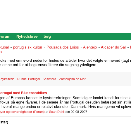
 Forum
Nyhedsbrev
Søg
tubal
»
portugisisk kultur
»
Pousada dos Loios
»
Alentejo
»
Alcacer do Sal
»
a
oks med emne-ord nedenfor findes de artikler hvor det valgte emne-ord (tag) i
re emne-ord for at begrænse/filtrere din søgning yderligere.
cykelferie
Rundt i Portugal
Sesimbra
Zambujeira do Mar
 Portugal med Bluecoastbikes
gen af Europas kønneste kyststrækninger. Samtidig er landet kendt for sine k
fokus på egne råvarer. I de senere år har Portugal desuden befæstet sin stil
e, hvoraf mange endnu er relativt ukendte i Danmark. Hvis man gerne vil opleve
 byer og seværdigheder
(Forum)
af
Sean Dahl
den 09-08-2007
oster)