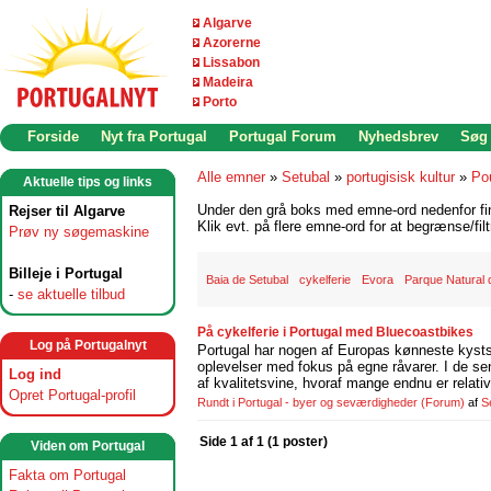
Algarve
Azorerne
Lissabon
Madeira
Porto
Forside
Nyt fra Portugal
Portugal Forum
Nyhedsbrev
Søg
Alle emner
»
Setubal
»
portugisisk kultur
»
Po
Aktuelle tips og links
Under den grå boks med emne-ord nedenfor find
Rejser til Algarve
Klik evt. på flere emne-ord for at begrænse/filt
Prøv ny søgemaskine
Billeje i Portugal
Baia de Setubal
cykelferie
Evora
Parque Natural 
-
se aktuelle tilbud
På cykelferie i Portugal med Bluecoastbikes
Log på Portugalnyt
Portugal har nogen af Europas kønneste kystst
oplevelser med fokus på egne råvarer. I de se
Log ind
af kvalitetsvine, hvoraf mange endnu er relati
Opret Portugal-profil
Rundt i Portugal - byer og seværdigheder
(Forum)
af
S
Side 1 af 1 (1 poster)
Viden om Portugal
Fakta om Portugal