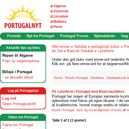
Algarve
Azorerne
Lissabon
Madeira
Porto
Forside
Nyt fra Portugal
Portugal Forum
Nyhedsbrev
Søg
Alle emner
»
Setubal
»
portugisisk kultur
»
Po
Aktuelle tips og links
do Sal
»
Baia de Setubal
»
cykelferie
Rejser til Algarve
Under den grå boks med emne-ord nedenfor find
Prøv ny søgemaskine
Klik evt. på flere emne-ord for at begrænse/filt
Billeje i Portugal
-
se aktuelle tilbud
Evora
Rundt i Portugal
Sesimbra
Zambujeira do 
Log på Portugalnyt
På cykelferie i Portugal med Bluecoastbikes
Portugal har nogen af Europas kønneste kystst
Log ind
oplevelser med fokus på egne råvarer. I de se
Opret Portugal-profil
af kvalitetsvine, hvoraf mange endnu er relati
Rundt i Portugal - byer og seværdigheder
(Forum)
af
S
Viden om Portugal
Side 1 af 1 (1 poster)
Fakta om Portugal