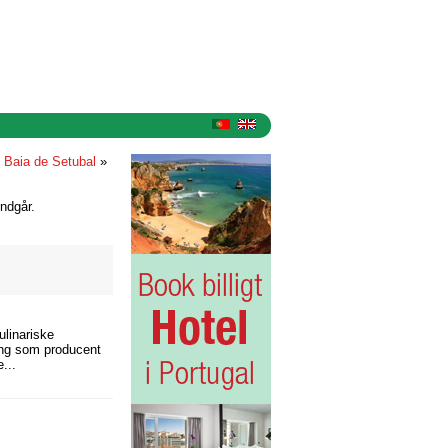
»
Baia de Setubal
»
ndgår.
ulinariske
ling som producent
...