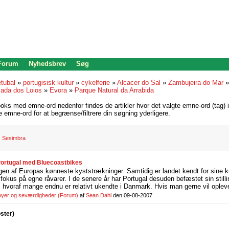
 Forum
Nyhedsbrev
Søg
tubal
»
portugisisk kultur
»
cykelferie
»
Alcacer do Sal
»
Zambujeira do Mar
ada dos Loios
»
Evora
»
Parque Natural da Arrabida
oks med emne-ord nedenfor findes de artikler hvor det valgte emne-ord (tag) i
re emne-ord for at begrænse/filtrere din søgning yderligere.
Sesimbra
 Portugal med Bluecoastbikes
gen af Europas kønneste kyststrækninger. Samtidig er landet kendt for sine k
fokus på egne råvarer. I de senere år har Portugal desuden befæstet sin stil
e, hvoraf mange endnu er relativt ukendte i Danmark. Hvis man gerne vil opleve
 byer og seværdigheder
(Forum)
af
Sean Dahl
den 09-08-2007
oster)