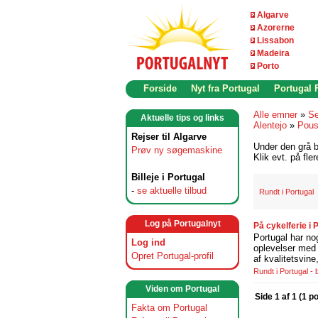
Algarve
Azorerne
Lissabon
Madeira
Porto
Forside
Nyt fra Portugal
Portugal
Alle emner
»
Se
Aktuelle tips og links
Alentejo
»
Pous
Rejser til Algarve
Under den grå b
Prøv ny søgemaskine
Klik evt. på fle
Billeje i Portugal
-
se aktuelle tilbud
Rundt i Portugal
Log på Portugalnyt
På cykelferie i
Portugal har no
Log ind
oplevelser med 
Opret Portugal-profil
af kvalitetsvin
Rundt i Portugal -
Viden om Portugal
Side 1 af 1 (1 p
Fakta om Portugal