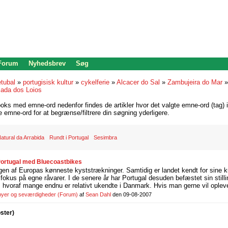
 Forum
Nyhedsbrev
Søg
tubal
»
portugisisk kultur
»
cykelferie
»
Alcacer do Sal
»
Zambujeira do Mar
ada dos Loios
oks med emne-ord nedenfor findes de artikler hvor det valgte emne-ord (tag) i
re emne-ord for at begrænse/filtrere din søgning yderligere.
atural da Arrabida
Rundt i Portugal
Sesimbra
 Portugal med Bluecoastbikes
gen af Europas kønneste kyststrækninger. Samtidig er landet kendt for sine k
fokus på egne råvarer. I de senere år har Portugal desuden befæstet sin stil
e, hvoraf mange endnu er relativt ukendte i Danmark. Hvis man gerne vil opleve
 byer og seværdigheder
(Forum)
af
Sean Dahl
den 09-08-2007
oster)