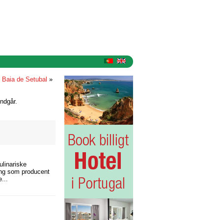
»
Baia de Setubal
»
ndgår.
ulinariske
ling som producent
...