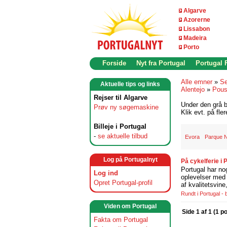
Algarve
Azorerne
Lissabon
Madeira
Porto
Forside
Nyt fra Portugal
Portugal
Alle emner
»
Se
Aktuelle tips og links
Alentejo
»
Pous
Rejser til Algarve
Under den grå b
Prøv ny søgemaskine
Klik evt. på fle
Billeje i Portugal
-
se aktuelle tilbud
Evora
Parque N
Log på Portugalnyt
På cykelferie i
Portugal har no
Log ind
oplevelser med 
Opret Portugal-profil
af kvalitetsvin
Rundt i Portugal -
Viden om Portugal
Side 1 af 1 (1 p
Fakta om Portugal