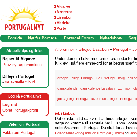
Algarve
Azorerne
Lissabon
Madeira
Porto
Forside
Nyt fra Portugal
Portugal Forum
Nyhedsbrev
Søg
Alle emner
»
arbejde Lissabon
»
Portugal
»
Jo
Aktuelle tips og links
Under den grå boks med emne-ord nedenfor find
Rejser til Algarve
Klik evt. på flere emne-ord for at begrænse/filt
Prøv ny søgemaskine
Billeje i Portugal
arbejde
billigt i Portugal
Bo i Portugal
bolig
call c
-
se aktuelle tilbud
dansktalende
dansktalende Lissabon
EU
job
jo
Log på Portugalnyt
jobsøgning i Portugal
leveomkostninger i Portugal
l
Log ind
Opret Portugal-profil
job i Lisboa
Det er ikke altid så svært at finde arbejde, so
søge og komme til samtale her i Lisboa. jobsam
Viden om Portugal
solen&varmen i Portugal. Du skal for at haven 
Fakta om Portugal
Udlandsdansker og arbejde i Portugal
(Forum)
af
Gasp