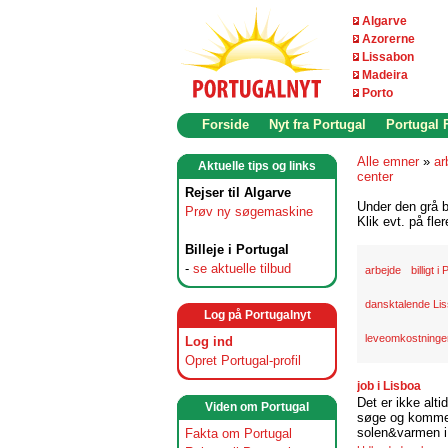
Algarve
Azorerne
Lissabon
Madeira
Porto
Forside
Nyt fra Portugal
Portugal
Alle emner
»
ar
Aktuelle tips og links
center
Rejser til Algarve
Under den grå b
Prøv ny søgemaskine
Klik evt. på fle
Billeje i Portugal
-
se aktuelle tilbud
arbejde
billigt i
dansktalende Li
Log på Portugalnyt
leveomkostninger
Log ind
Opret Portugal-profil
job i Lisboa
Det er ikke alti
Viden om Portugal
søge og komme t
solen&varmen i 
Fakta om Portugal