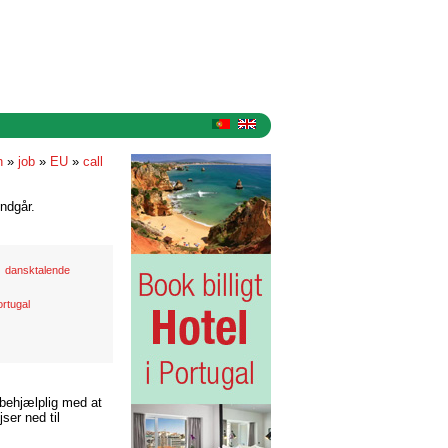
n
»
job
»
EU
»
call
ndgår.
dansktalende
ortugal
 behjælplig med at
ser ned til