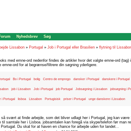
 Forum
Nyhedsbrev
Søg
bejde Lissabon
»
Portugal
»
Job i Portugal eller Brasilien
»
flytning til Lissabo
oks med emne-ord nedenfor findes de artikler hvor det valgte emne-ord (tag) i
re emne-ord for at begrænse/filtrere din søgning yderligere.
 Portugal
Bo i Portugal
bolig
Centro de emprego
dansker i Portugal
danskere i Portugal
ssabon
job i Lissabon
Job i Portugal
job Portugal
Jobsøgning i Lissabon
jobsøgning i P
 i Portugal
lisboa
Lissabon
Portugisisk
priser i Portugal
unge danskere i Lissabon
d så svært at finde arbejde, som det bliver udlagt her i Portugal, jeg kan være
il samtale her i Lisboa. jobsamtalen kan foregå via skype/telefon før man rej
Portugal. Du skal for at haven en chance for arbejde uden for landet...