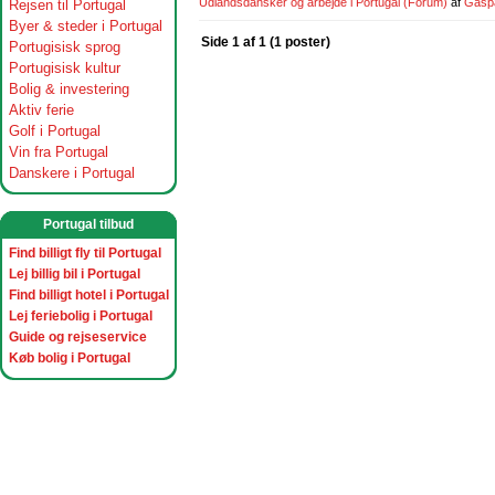
Udlandsdansker og arbejde i Portugal
(Forum)
af
Gasp
Rejsen til Portugal
Byer & steder i Portugal
Side 1 af 1 (1 poster)
Portugisisk sprog
Portugisisk kultur
Bolig & investering
Aktiv ferie
Golf i Portugal
Vin fra Portugal
Danskere i Portugal
Portugal tilbud
Find billigt fly til Portugal
Lej billig bil i Portugal
Find billigt hotel i Portugal
Lej feriebolig i Portugal
Guide og rejseservice
Køb bolig i Portugal