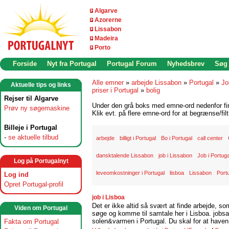
Algarve
Azorerne
Lissabon
Madeira
Porto
Forside
Nyt fra Portugal
Portugal Forum
Nyhedsbrev
Søg
Alle emner
»
arbejde Lissabon
»
Portugal
»
Jo
Aktuelle tips og links
priser i Portugal
»
bolig
Rejser til Algarve
Under den grå boks med emne-ord nedenfor find
Prøv ny søgemaskine
Klik evt. på flere emne-ord for at begrænse/filt
Billeje i Portugal
-
se aktuelle tilbud
arbejde
billigt i Portugal
Bo i Portugal
call center
dansktalende Lissabon
job i Lissabon
Job i Portuga
Log på Portugalnyt
leveomkostninger i Portugal
lisboa
Lissabon
Port
Log ind
Opret Portugal-profil
job i Lisboa
Det er ikke altid så svært at finde arbejde, so
Viden om Portugal
søge og komme til samtale her i Lisboa. jobsam
solen&varmen i Portugal. Du skal for at haven 
Fakta om Portugal