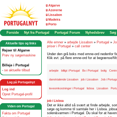
Algarve
Azorerne
Lissabon
Madeira
Porto
Forside
Nyt fra Portugal
Portugal Forum
Nyhedsbrev
Søg
Alle emner
»
arbejde Lissabon
»
Portugal
»
Jo
Aktuelle tips og links
priser i Portugal
»
call center
Rejser til Algarve
Under den grå boks med emne-ord nedenfor find
Prøv ny søgemaskine
Klik evt. på flere emne-ord for at begrænse/filt
Billeje i Portugal
-
se aktuelle tilbud
arbejde
billigt i Portugal
Bo i Portugal
bolig
Centr
dansktalende Lissabon
job i Lissabon
Job i Portuga
Log på Portugalnyt
leveomkostninger i Portugal
lisboa
Lissabon
Port
Log ind
Opret Portugal-profil
job i Lisboa
Det er ikke altid så svært at finde arbejde, so
Viden om Portugal
søge og komme til samtale her i Lisboa. jobsam
solen&varmen i Portugal. Du skal for at haven 
Fakta om Portugal