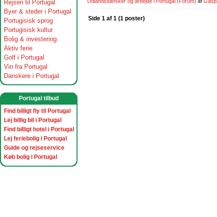
Udlandsdansker og arbejde i Portugal
(Forum)
af
Gasp
Rejsen til Portugal
Byer & steder i Portugal
Side 1 af 1 (1 poster)
Portugisisk sprog
Portugisisk kultur
Bolig & investering
Aktiv ferie
Golf i Portugal
Vin fra Portugal
Danskere i Portugal
Portugal tilbud
Find billigt fly til Portugal
Lej billig bil i Portugal
Find billigt hotel i Portugal
Lej feriebolig i Portugal
Guide og rejseservice
Køb bolig i Portugal