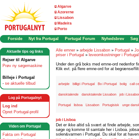
Algarve
Azorerne
Lissabon
Madeira
Porto
Forside
Nyt fra Portugal
Portugal Forum
Nyhedsbrev
Søg
Alle emner
»
arbejde Lissabon
»
Portugal
»
Jo
Aktuelle tips og links
priser i Portugal
»
leveomkostninger i Portugal
Rejser til Algarve
Under den grå boks med emne-ord nedenfor find
Prøv ny søgemaskine
Klik evt. på flere emne-ord for at begrænse/filt
Billeje i Portugal
-
se aktuelle tilbud
arbejde
billigt i Portugal
Bo i Portugal
bolig
call c
dansktalende
dansktalende Lissabon
job i Lissabo
Log på Portugalnyt
Portugal
lisboa
Lissabon
Portugisisk
unge dansk
Log ind
Opret Portugal-profil
job i Lisboa
Det er ikke altid så svært at finde arbejde, so
Viden om Portugal
søge og komme til samtale her i Lisboa. jobsam
solen&varmen i Portugal. Du skal for at haven 
Fakta om Portugal