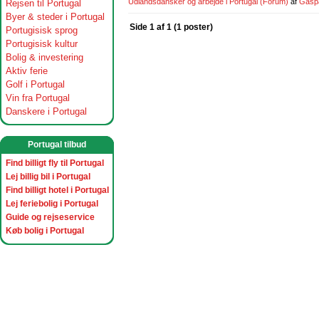
Udlandsdansker og arbejde i Portugal
(Forum)
af
Gasp
Rejsen til Portugal
Byer & steder i Portugal
Side 1 af 1 (1 poster)
Portugisisk sprog
Portugisisk kultur
Bolig & investering
Aktiv ferie
Golf i Portugal
Vin fra Portugal
Danskere i Portugal
Portugal tilbud
Find billigt fly til Portugal
Lej billig bil i Portugal
Find billigt hotel i Portugal
Lej feriebolig i Portugal
Guide og rejseservice
Køb bolig i Portugal