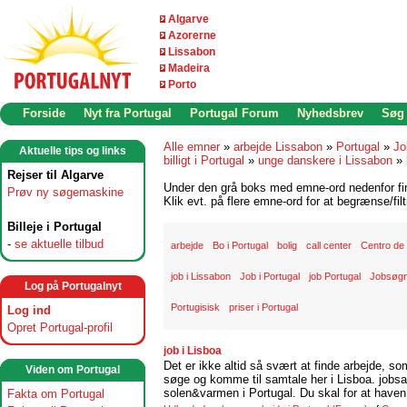
Algarve
Azorerne
Lissabon
Madeira
Porto
Forside
Nyt fra Portugal
Portugal Forum
Nyhedsbrev
Søg
Alle emner
»
arbejde Lissabon
»
Portugal
»
Jo
Aktuelle tips og links
billigt i Portugal
»
unge danskere i Lissabon
»
Rejser til Algarve
Under den grå boks med emne-ord nedenfor find
Prøv ny søgemaskine
Klik evt. på flere emne-ord for at begrænse/filt
Billeje i Portugal
-
se aktuelle tilbud
arbejde
Bo i Portugal
bolig
call center
Centro de
job i Lissabon
Job i Portugal
job Portugal
Jobsøgn
Log på Portugalnyt
Portugisisk
priser i Portugal
Log ind
Opret Portugal-profil
job i Lisboa
Det er ikke altid så svært at finde arbejde, so
Viden om Portugal
søge og komme til samtale her i Lisboa. jobsam
solen&varmen i Portugal. Du skal for at haven 
Fakta om Portugal