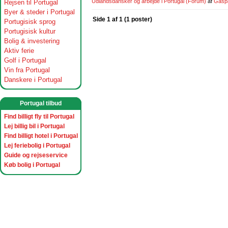
Udlandsdansker og arbejde i Portugal
(Forum)
af
Gasp
Rejsen til Portugal
Byer & steder i Portugal
Side 1 af 1 (1 poster)
Portugisisk sprog
Portugisisk kultur
Bolig & investering
Aktiv ferie
Golf i Portugal
Vin fra Portugal
Danskere i Portugal
Portugal tilbud
Find billigt fly til Portugal
Lej billig bil i Portugal
Find billigt hotel i Portugal
Lej feriebolig i Portugal
Guide og rejseservice
Køb bolig i Portugal