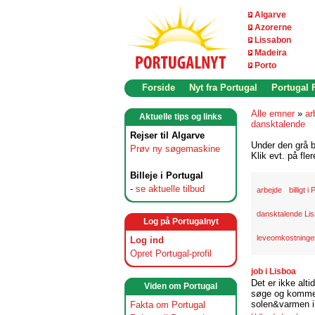
Algarve
Azorerne
Lissabon
Madeira
Porto
Forside
Nyt fra Portugal
Portugal
Alle emner
»
ar
Aktuelle tips og links
dansktalende
Rejser til Algarve
Under den grå b
Prøv ny søgemaskine
Klik evt. på fle
Billeje i Portugal
-
se aktuelle tilbud
arbejde
billigt i
dansktalende Li
Log på Portugalnyt
leveomkostninger
Log ind
Opret Portugal-profil
job i Lisboa
Det er ikke alti
Viden om Portugal
søge og komme t
solen&varmen i 
Fakta om Portugal