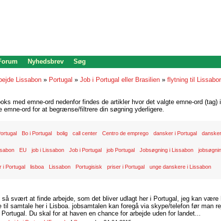
 Forum
Nyhedsbrev
Søg
bejde Lissabon
»
Portugal
»
Job i Portugal eller Brasilien
»
flytning til Lissabo
oks med emne-ord nedenfor findes de artikler hvor det valgte emne-ord (tag) i
re emne-ord for at begrænse/filtrere din søgning yderligere.
 Portugal
Bo i Portugal
bolig
call center
Centro de emprego
dansker i Portugal
dansker
ssabon
EU
job i Lissabon
Job i Portugal
job Portugal
Jobsøgning i Lissabon
jobsøgnin
 i Portugal
lisboa
Lissabon
Portugisisk
priser i Portugal
unge danskere i Lissabon
d så svært at finde arbejde, som det bliver udlagt her i Portugal, jeg kan være
il samtale her i Lisboa. jobsamtalen kan foregå via skype/telefon før man rej
Portugal. Du skal for at haven en chance for arbejde uden for landet...