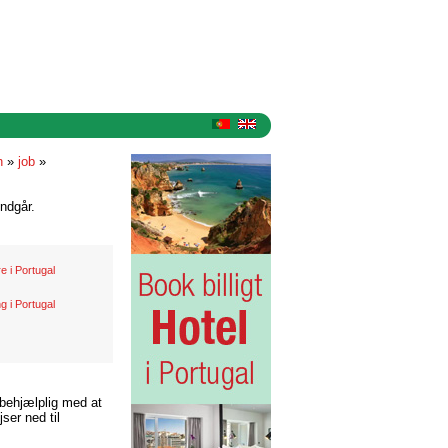
n
»
job
»
ndgår.
e i Portugal
g i Portugal
 behjælplig med at
ser ned til