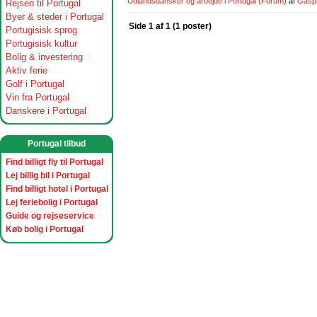
Udlandsdansker og arbejde i Portugal
(Forum)
af
Gasp
Rejsen til Portugal
Byer & steder i Portugal
Side 1 af 1 (1 poster)
Portugisisk sprog
Portugisisk kultur
Bolig & investering
Aktiv ferie
Golf i Portugal
Vin fra Portugal
Danskere i Portugal
Portugal tilbud
Find billigt fly til Portugal
Lej billig bil i Portugal
Find billigt hotel i Portugal
Lej feriebolig i Portugal
Guide og rejseservice
Køb bolig i Portugal