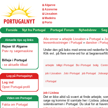
Algarve
Azorerne
Lissabon
Madeira
Porto
Forside
Nyt fra Portugal
Portugal Forum
Nyhedsbrev
Søg
Alle emner
»
arbejde Lissabon
»
Portugal
»
Jo
Aktuelle tips og links
leveomkostninger i Portugal
»
dansker i Portu
Rejser til Algarve
Under den grå boks med emne-ord nedenfor find
Prøv ny søgemaskine
Klik evt. på flere emne-ord for at begrænse/filt
Billeje i Portugal
-
se aktuelle tilbud
arbejde
billigt i Portugal
Bo i Portugal
bolig
Centr
job i Lissabon
Job i Portugal
job Portugal
Jobsøgn
Log på Portugalnyt
i Portugal
Log ind
Opret Portugal-profil
job i Lisboa
Det er ikke altid så svært at finde arbejde, so
Viden om Portugal
søge og komme til samtale her i Lisboa. jobsam
solen&varmen i Portugal. Du skal for at haven 
Fakta om Portugal