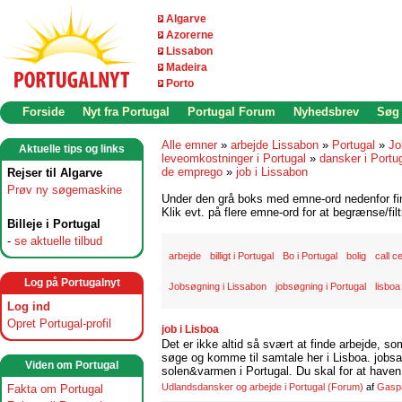
Algarve
Azorerne
Lissabon
Madeira
Porto
Forside
Nyt fra Portugal
Portugal Forum
Nyhedsbrev
Søg
Alle emner
»
arbejde Lissabon
»
Portugal
»
Jo
Aktuelle tips og links
leveomkostninger i Portugal
»
dansker i Portu
de emprego
»
job i Lissabon
Rejser til Algarve
Prøv ny søgemaskine
Under den grå boks med emne-ord nedenfor find
Klik evt. på flere emne-ord for at begrænse/filt
Billeje i Portugal
-
se aktuelle tilbud
arbejde
billigt i Portugal
Bo i Portugal
bolig
call c
Log på Portugalnyt
Jobsøgning i Lissabon
jobsøgning i Portugal
lisboa
Log ind
Opret Portugal-profil
job i Lisboa
Det er ikke altid så svært at finde arbejde, so
søge og komme til samtale her i Lisboa. jobsam
Viden om Portugal
solen&varmen i Portugal. Du skal for at haven 
Udlandsdansker og arbejde i Portugal
(Forum)
af
Gasp
Fakta om Portugal