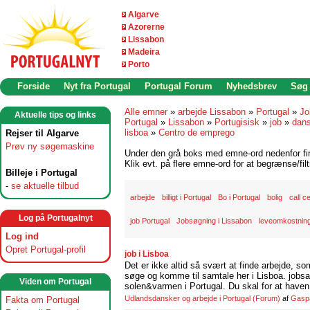
Algarve
Azorerne
Lissabon
Madeira
Porto
Forside
Nyt fra Portugal
Portugal Forum
Nyhedsbrev
Søg
Alle emner
»
arbejde Lissabon
»
Portugal
»
Jo
Aktuelle tips og links
Portugal
»
Lissabon
»
Portugisisk
»
job
»
dans
lisboa
»
Centro de emprego
Rejser til Algarve
Prøv ny søgemaskine
Under den grå boks med emne-ord nedenfor find
Klik evt. på flere emne-ord for at begrænse/filt
Billeje i Portugal
-
se aktuelle tilbud
arbejde
billigt i Portugal
Bo i Portugal
bolig
call c
Log på Portugalnyt
job Portugal
Jobsøgning i Lissabon
leveomkostning
Log ind
Opret Portugal-profil
job i Lisboa
Det er ikke altid så svært at finde arbejde, so
søge og komme til samtale her i Lisboa. jobsam
Viden om Portugal
solen&varmen i Portugal. Du skal for at haven 
Udlandsdansker og arbejde i Portugal
(Forum)
af
Gasp
Fakta om Portugal