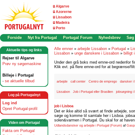
Algarve
Azorerne
Lissabon
Madeira
Porto
Forside
Nyt fra Portugal
Portugal Forum
Nyhedsbrev
Søg
Alle emner
»
arbejde Lissabon
»
Portugal
»
Li
Aktuelle tips og links
Lissabon
»
unge danskere i Lissabon
»
billigt
Rejser til Algarve
Under den grå boks med emne-ord nedenfor find
Prøv ny søgemaskine
Klik evt. på flere emne-ord for at begrænse/filt
Billeje i Portugal
-
se aktuelle tilbud
arbejde
call center
Centro de emprego
dansker i 
Lissabon
Job i Portugal eller Brasilien
jobsøgning i 
Log på Portugalnyt
Log ind
job i Lisboa
Opret Portugal-profil
Det er ikke altid så svært at finde arbejde, so
søge og komme til samtale her i Lisboa. jobsam
solen&varmen i Portugal. Du skal for at haven 
Viden om Portugal
Udlandsdansker og arbejde i Portugal
(Forum)
af
Gasp
Fakta om Portugal