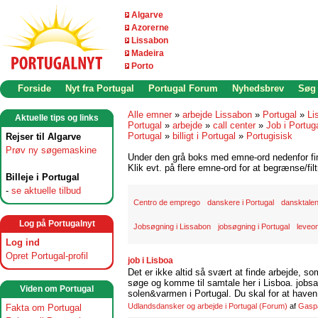
Algarve
Azorerne
Lissabon
Madeira
Porto
Forside
Nyt fra Portugal
Portugal Forum
Nyhedsbrev
Søg
Alle emner
»
arbejde Lissabon
»
Portugal
»
Li
Aktuelle tips og links
Portugal
»
arbejde
»
call center
»
Job i Portuga
Portugal
»
billigt i Portugal
»
Portugisisk
Rejser til Algarve
Prøv ny søgemaskine
Under den grå boks med emne-ord nedenfor find
Klik evt. på flere emne-ord for at begrænse/filt
Billeje i Portugal
-
se aktuelle tilbud
Centro de emprego
danskere i Portugal
dansktale
Log på Portugalnyt
Jobsøgning i Lissabon
jobsøgning i Portugal
leveom
Log ind
Opret Portugal-profil
job i Lisboa
Det er ikke altid så svært at finde arbejde, so
søge og komme til samtale her i Lisboa. jobsam
Viden om Portugal
solen&varmen i Portugal. Du skal for at haven 
Udlandsdansker og arbejde i Portugal
(Forum)
af
Gasp
Fakta om Portugal