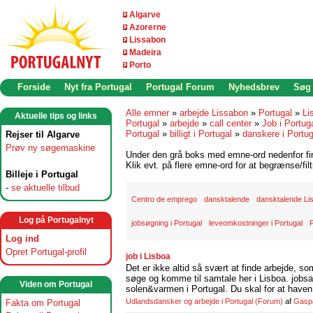
Algarve
Azorerne
Lissabon
Madeira
Porto
Forside
Nyt fra Portugal
Portugal Forum
Nyhedsbrev
Søg
Alle emner
»
arbejde Lissabon
»
Portugal
»
Li
Aktuelle tips og links
Portugal
»
arbejde
»
call center
»
Job i Portuga
Portugal
»
billigt i Portugal
»
danskere i Portug
Rejser til Algarve
Prøv ny søgemaskine
Under den grå boks med emne-ord nedenfor find
Klik evt. på flere emne-ord for at begrænse/filt
Billeje i Portugal
-
se aktuelle tilbud
Centro de emprego
dansktalende
dansktalende Li
Log på Portugalnyt
jobsøgning i Portugal
leveomkostninger i Portugal
P
Log ind
Opret Portugal-profil
job i Lisboa
Det er ikke altid så svært at finde arbejde, so
søge og komme til samtale her i Lisboa. jobsam
Viden om Portugal
solen&varmen i Portugal. Du skal for at haven 
Udlandsdansker og arbejde i Portugal
(Forum)
af
Gasp
Fakta om Portugal