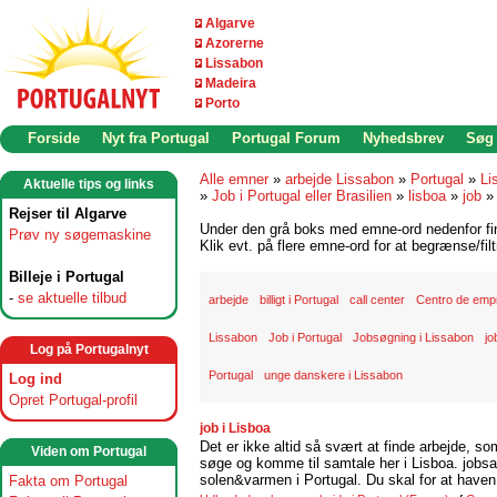
Algarve
Azorerne
Lissabon
Madeira
Porto
Forside
Nyt fra Portugal
Portugal Forum
Nyhedsbrev
Søg
Alle emner
»
arbejde Lissabon
»
Portugal
»
Li
Aktuelle tips og links
»
Job i Portugal eller Brasilien
»
lisboa
»
job
Rejser til Algarve
Under den grå boks med emne-ord nedenfor find
Prøv ny søgemaskine
Klik evt. på flere emne-ord for at begrænse/filt
Billeje i Portugal
-
se aktuelle tilbud
arbejde
billigt i Portugal
call center
Centro de emp
Lissabon
Job i Portugal
Jobsøgning i Lissabon
jo
Log på Portugalnyt
Portugal
unge danskere i Lissabon
Log ind
Opret Portugal-profil
job i Lisboa
Det er ikke altid så svært at finde arbejde, so
Viden om Portugal
søge og komme til samtale her i Lisboa. jobsam
solen&varmen i Portugal. Du skal for at haven 
Fakta om Portugal