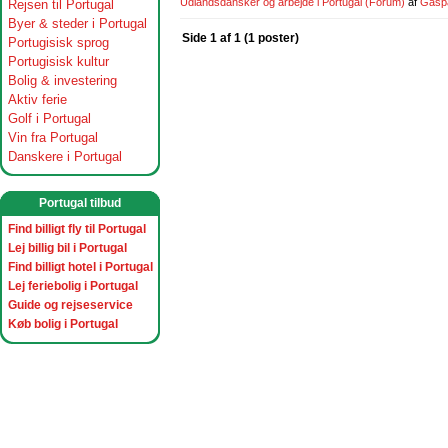
Udlandsdansker og arbejde i Portugal
(Forum)
af
Gasp
Rejsen til Portugal
Byer & steder i Portugal
Side 1 af 1 (1 poster)
Portugisisk sprog
Portugisisk kultur
Bolig & investering
Aktiv ferie
Golf i Portugal
Vin fra Portugal
Danskere i Portugal
Portugal tilbud
Find billigt fly til Portugal
Lej billig bil i Portugal
Find billigt hotel i Portugal
Lej feriebolig i Portugal
Guide og rejseservice
Køb bolig i Portugal